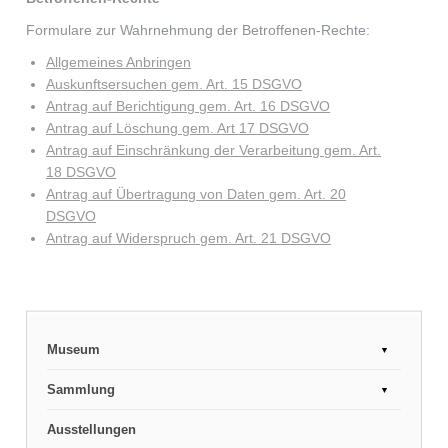
Formulare zur Wahrnehmung der Betroffenen-Rechte:
Allgemeines Anbringen
Auskunftsersuchen gem. Art. 15 DSGVO
Antrag auf Berichtigung gem. Art. 16 DSGVO
Antrag auf Löschung gem. Art 17 DSGVO
Antrag auf Einschränkung der Verarbeitung gem. Art.
18 DSGVO
Antrag auf Übertragung von Daten gem. Art. 20
DSGVO
Antrag auf Widerspruch gem. Art. 21 DSGVO
Museum
Unser Leitbild
Sammlung
Mitarbeiter
Volkskunde
Ausstellungen