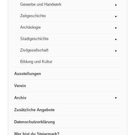
Gewerbe und Handwerk
Geologie & Mineralogie
Zeitgeschichte
Raab
Altes Handwerk
Archäologie
Schneiderei
Erster Weltkrieg
Stadtgeschichte
Krobath
NS-Zeit und Zweiter Weltkrieg
Kelten und Römer
Zivilgesellschaft
Stadtgeschichte
Bildung und Kultur
Joseph Freiherr von Hammer-Purgstall
Feuerwehr
Ausstellungen
Verein
Archiv
Wer bist du Steiermark?
Zusätzliche Angebote
Sonderausstellung 2014
Datenschutzerklärung
Sonderausstellung 2013
Wer bist du Steiermark?