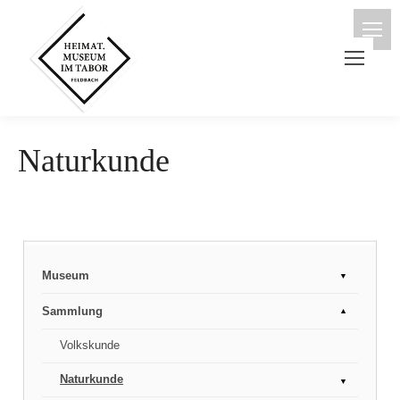
Naturkunde
Museum
Unser Leitbild
Sammlung
Mitarbeiter
Volkskunde
Entwicklung des Museums
Naturkunde