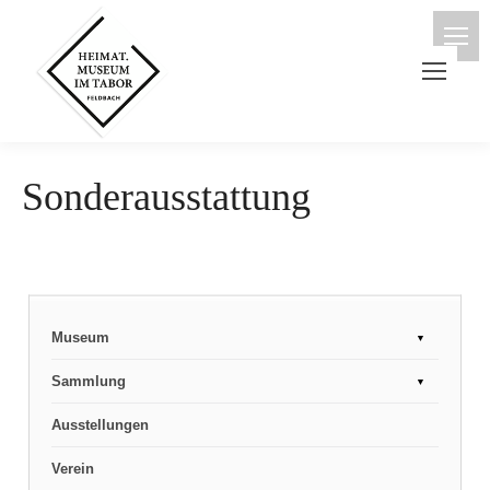
Sonderausstattung
Museum
Unser Leitbild
Sammlung
Mitarbeiter
Volkskunde
Ausstellungen
Entwicklung des Museums
Naturkunde
Verein